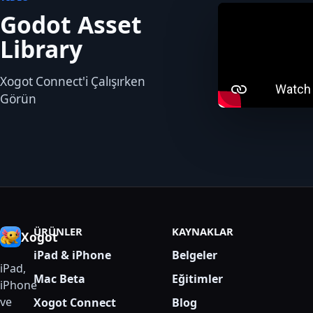
Godot Asset
Library
Xogot Connect'i Çalışırken
Görün
ÜRÜNLER
KAYNAKLAR
Xogot
iPad & iPhone
Belgeler
iPad,
Mac Beta
Eğitimler
iPhone
ve
Xogot Connect
Blog