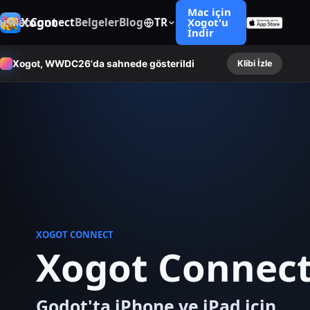
Mac için
Xogot
ne
Mac
Connect
Belgeler
Blog
TR
Xogot'u
İndir
Xogot, WWDC26'da sahnede gösterildi
Klibi İzle
XOGOT CONNECT
Xogot Connec
Godot'ta iPhone ve iPad için