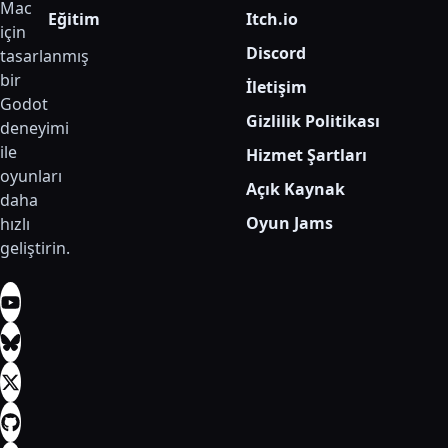
Mac
Eğitim
Itch.io
için
Discord
tasarlanmış
bir
İletişim
Godot
Gizlilik Politikası
deneyimi
ile
Hizmet Şartları
oyunları
Açık Kaynak
daha
Oyun Jams
hızlı
geliştirin.